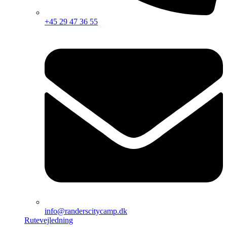
+45 29 47 36 55
info@randerscitycamp.dk
Rutevejledning