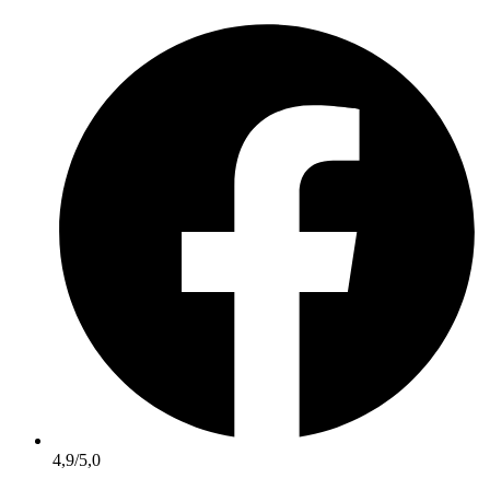
Videre
til
indhold
4,9/5,0