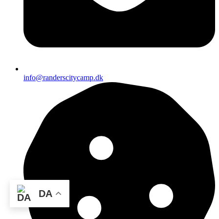
info@randerscitycamp.dk
DA